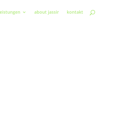
leistungen
about jassir
kontakt