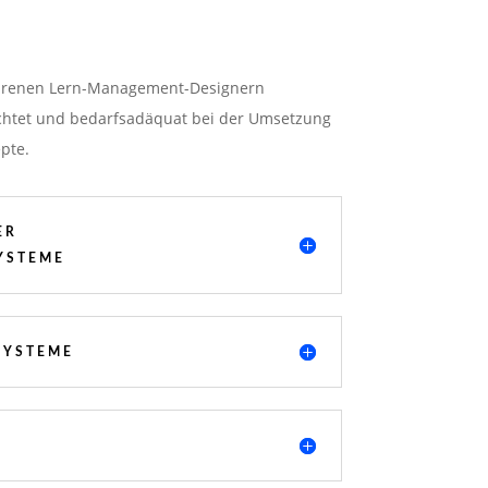
hrenen Lern-Management-Designern
richtet und bedarfsadäquat bei der Umsetzung
pte.
ER
YSTEME
SYSTEME