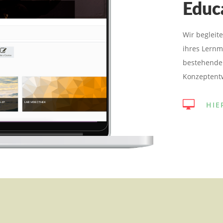
Educ
Wir begleit
ihres Lern
bestehende
Konzeptentw

HIE