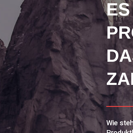
ES
PR
DA
ZA
Wie steh
Produkt