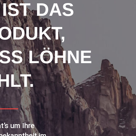
 IST DAS
ODUKT,
SS LÖHNE
HLT.
t’s um Ihre
bekanntheit im