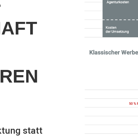
-
HAFT
EREN
tung statt